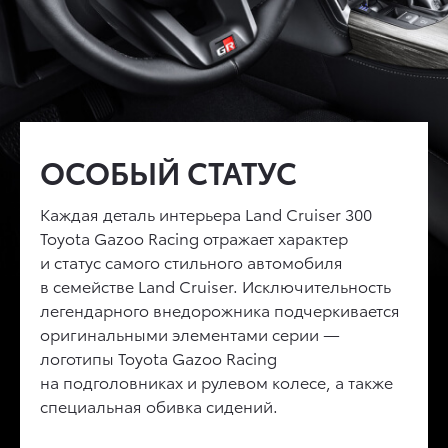
ПРЕМИАЛЬНЫЙ
ОСОБЫЙ СТАТУС
ПРОДВИНУТЫЕ
ИНТЕРЬЕР
ТЕХНОЛОГИИ
Каждая деталь интерьера
Land Cruiser 300
Toyota Gazoo Racing
Безупречный комфорт абсолютно нового
отражает характер
Дисплей 7'' на панели приборов,
и статус самого стильного автомобиля
Land Cruiser 300
достигается благодаря
проекционный дисплей на лобовое стекло
в семействе
четырехзонному климат-контролю, который
Land Cruiser
. Исключительность
10'', мультимедийная система нового
легендарного внедорожника подчеркивается
позволяет создать отдельный микроклимат
поколения с экраном 12,3'' и поддержкой
оригинальными элементами серии —
для каждого пассажира, ионизатору воздуха
Apple Carplay© и Android Auto© позволяют
логотипы
nanoe, который очищает и обеззараживает
Toyota Gazoo Racing
использовать все функции автомобиля
на подголовниках и рулевом колесе, а также
воздух в салоне, материалам премиального
с комфортом и не отвлекаясь от вождения.
специальная обивка сидений.
качества и кожаной обивке сидений.