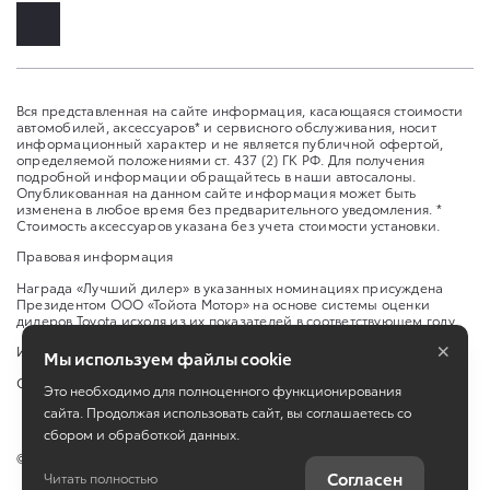
Вся представленная на сайте информация, касающаяся стоимости
автомобилей, аксессуаров* и сервисного обслуживания, носит
информационный характер и не является публичной офертой,
определяемой положениями ст. 437 (2) ГК РФ. Для получения
подробной информации обращайтесь в наши автосалоны.
Опубликованная на данном сайте информация может быть
изменена в любое время без предварительного уведомления. *
Стоимость аксессуаров указана без учета стоимости установки.
Правовая информация
Награда «Лучший дилер» в указанных номинациях присуждена
Президентом ООО «Тойота Мотор» на основе системы оценки
дилеров Toyota исходя из их показателей в соответствующем году.
×
Изменить настройку cookies
Мы используем файлы cookie
Сбросить cookie
Это необходимо для полноценного функционирования
сайта. Продолжая использовать сайт, вы соглашаетесь со
сбором и обработкой данных.
©
2026
ООО "МАРТЕН"
Согласен
Читать полностью