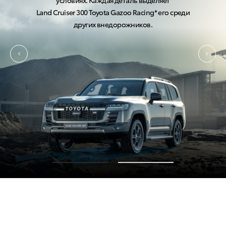
условиях. Каждая деталь выделяет
Land Cruiser 300
70-летняя годовщина — 70th Anniversary (Энниверсари)*
Land Cruiser 300
Toyota Gazoo Racing*
его среди
других внедорожников.