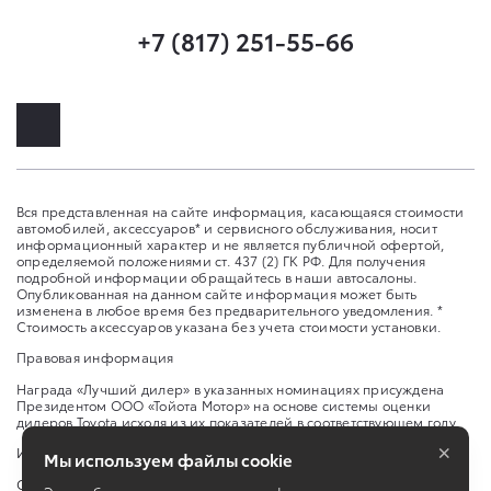
+7 (817) 251-55-66
Вся представленная на сайте информация, касающаяся стоимости
автомобилей, аксессуаров* и сервисного обслуживания, носит
информационный характер и не является публичной офертой,
определяемой положениями ст. 437 (2) ГК РФ. Для получения
подробной информации обращайтесь в наши автосалоны.
Опубликованная на данном сайте информация может быть
изменена в любое время без предварительного уведомления. *
Стоимость аксессуаров указана без учета стоимости установки.
Правовая информация
Награда «Лучший дилер» в указанных номинациях присуждена
Президентом ООО «Тойота Мотор» на основе системы оценки
дилеров Toyota исходя из их показателей в соответствующем году.
×
Изменить настройку cookies
Мы используем файлы cookie
Сбросить cookie