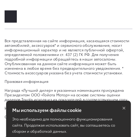
Вся представленная на сайте информация, касающаяся стоимости
автомобилей, аксессуаров* и сервисного обслуживания, носит
информационный характер и не является публичной офертой,
определяемой положениями ст. 437 (2) ГК РФ. Для получения
подробной информации обращайтесь в наши автосалоны.
Опубликованная на данном сайте информация может быть
изменена в любое время без предварительного уведомления. *
Стоимость аксессуаров указана без учета стоимости установки.
Правовая информация
Награда «Лучший дилер» в указанных номинациях присуждена
Президентом ООО «Тойота Мотор» на основе системы оценки
дилеров Toyota исходя из их показателей в соответствующем году.
×
Изменить настройку cookies
Мы используем файлы cookie
Сбросить cookie
Это необходимо для полноценного функционирования
сайта. Продолжая использовать сайт, вы соглашаетесь со
сбором и обработкой данных.