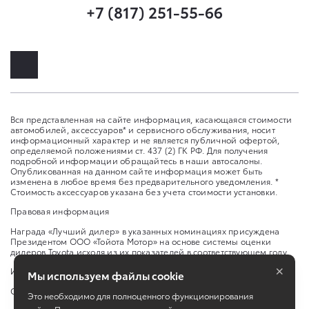
+7 (817) 251-55-66
Вся представленная на сайте информация, касающаяся стоимости
автомобилей, аксессуаров* и сервисного обслуживания, носит
информационный характер и не является публичной офертой,
определяемой положениями ст. 437 (2) ГК РФ. Для получения
подробной информации обращайтесь в наши автосалоны.
Опубликованная на данном сайте информация может быть
изменена в любое время без предварительного уведомления. *
Стоимость аксессуаров указана без учета стоимости установки.
Правовая информация
Награда «Лучший дилер» в указанных номинациях присуждена
Президентом ООО «Тойота Мотор» на основе системы оценки
дилеров Toyota исходя из их показателей в соответствующем году.
×
Изменить настройку cookies
Мы используем файлы cookie
Сбросить cookie
Это необходимо для полноценного функционирования