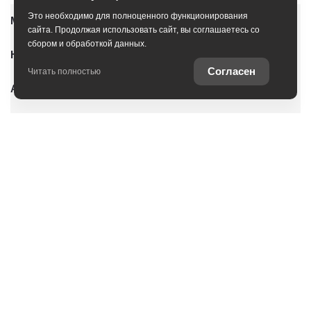
Это необходимо для полноценного функционирования
Модельный ряд
сайта. Продолжая использовать сайт, вы соглашаетесь со
сбором и обработкой данных.
Новые автомобили
Согласен
Читать полностью
Автомобили с пробегом
Условия покупки
Владельцам
О дилерском центре
Специальные предложения
Оцените ваш автомобиль
Консультация по кредиту