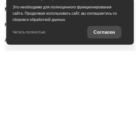
Это необходимо для полноценного функционирования
Модельный ряд
сайта. Продолжая использовать сайт, вы соглашаетесь со
сбором и обработкой данных.
Новые автомобили
Согласен
Читать полностью
Автомобили с пробегом
Условия покупки
Владельцам
О дилерском центре
Специальные предложения
Оцените ваш автомобиль
Консультация по кредиту