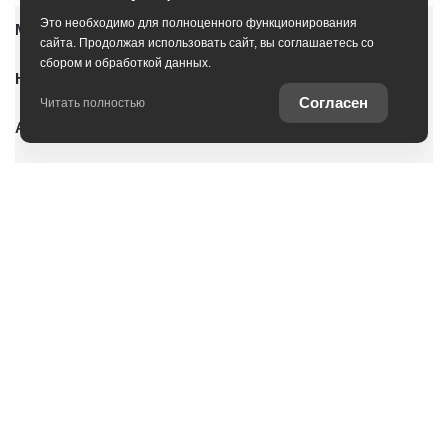
Это необходимо для полноценного функционирования
Модельный ряд
сайта. Продолжая использовать сайт, вы соглашаетесь со
сбором и обработкой данных.
Новые автомобили
Согласен
Читать полностью
Автомобили с пробегом
Условия покупки
Владельцам
О дилерском центре
Специальные предложения
Оцените ваш автомобиль
Консультация по кредиту