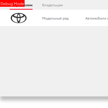
Debug Mode
Покупателям
Владельцам
Модельный ряд
Автомобили 
Дилерский центр
Клиентская служба
Ново
ЗАЯВЛЕНИЕ КОМ
ПОСЛЕДСТВИЙ ЗЕ
14 марта 2011 г.
Поделиться