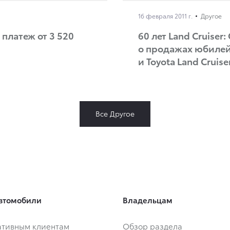
16 февраля 2011 г.
Другое
 платеж от 3 520
60 лет Land Cruise
о продажах юбилейн
и Toyota Land Cruise
Все Другое
втомобили
Владельцам
тивным клиентам
Обзор раздела