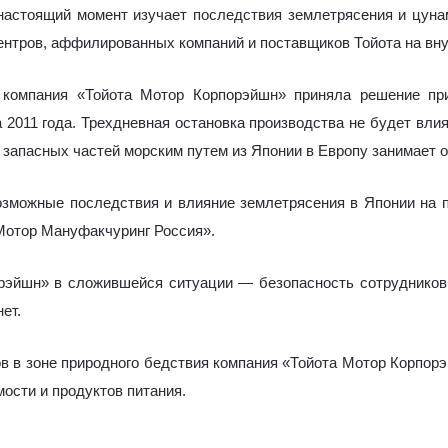
 настоящий момент изучает
последствия землетрясения и цуна
ентров, аффилированных компаний и поставщиков Тойота на вн
 компания «Тойота Мотор Корпорэйшн» приняла решение при
а 2011 года. Трехдневная остановка производства не будет вл
 запасных частей морским путем из Японии в Европу занимает о
озможные последствия и влияние землетрясения в Японии на п
 Мотор Мануфакчуринг Россия».
рэйшн» в сложившейся ситуации — безопасность сотрудников
ет.
в в зоне природного бедствия компания «Тойота Мотор Корпорэ
ости и продуктов питания.