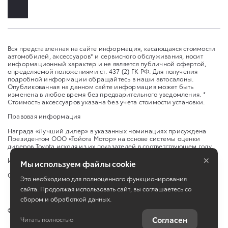
Вся представленная на сайте информация, касающаяся стоимости
автомобилей, аксессуаров* и сервисного обслуживания, носит
информационный характер и не является публичной офертой,
определяемой положениями ст. 437 (2) ГК РФ. Для получения
подробной информации обращайтесь в наши автосалоны.
Опубликованная на данном сайте информация может быть
изменена в любое время без предварительного уведомления. *
Стоимость аксессуаров указана без учета стоимости установки.
Правовая информация
Награда «Лучший дилер» в указанных номинациях присуждена
Президентом ООО «Тойота Мотор» на основе системы оценки
дилеров Toyota исходя из их показателей в соответствующем году.
×
Изменить настройку cookies
Мы используем файлы cookie
Сбросить cookie
Это необходимо для полноценного функционирования
сайта. Продолжая использовать сайт, вы соглашаетесь со
сбором и обработкой данных.
©
2026
ООО "МАРТЕН"
Согласен
Читать полностью