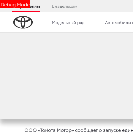
Debug Mode
Покупателям
Владельцам
Модельный ряд
Автомобили 
Дилерский центр
Клиентская служба
Ново
ПРОГРАММА TOYO
ДИЛЕРСКИХ ЦЕНТ
12 октября 2011 г.
Поделиться
ООО «Тойота Мотор» сообщает о запуске едины