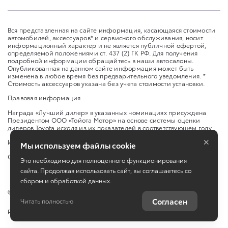
Вся представленная на сайте информация, касающаяся стоимости
автомобилей, аксессуаров* и сервисного обслуживания, носит
информационный характер и не является публичной офертой,
определяемой положениями ст. 437 (2) ГК РФ. Для получения
подробной информации обращайтесь в наши автосалоны.
Опубликованная на данном сайте информация может быть
изменена в любое время без предварительного уведомления. *
Стоимость аксессуаров указана без учета стоимости установки.
Правовая информация
Награда «Лучший дилер» в указанных номинациях присуждена
Президентом ООО «Тойота Мотор» на основе системы оценки
дилеров Toyota исходя из их показателей в соответствующем году.
×
Изменить настройку cookies
Мы используем файлы cookie
Сбросить cookie
Это необходимо для полноценного функционирования
сайта. Продолжая использовать сайт, вы соглашаетесь со
сбором и обработкой данных.
©
2026
ООО "МАРТЕН"
Согласен
Читать полностью
Работает на технологиях
TradeDealer