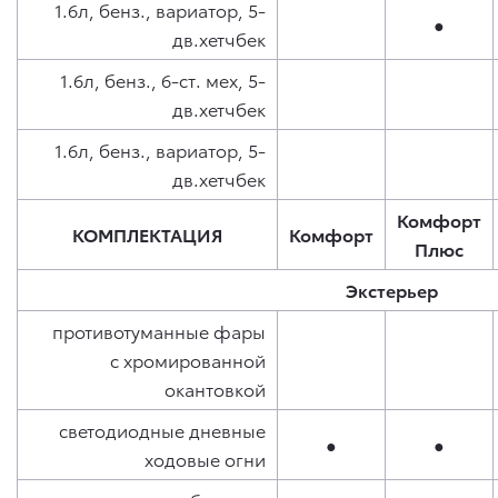
1.6л, бенз., вариатор, 5-
●
дв.хетчбек
1.6л, бенз., 6-ст. мех, 5-
дв.хетчбек
1.6л, бенз., вариатор, 5-
дв.хетчбек
Комфорт
КОМПЛЕКТАЦИЯ
Комфорт
Плюс
Экстерьер
противотуманные фары
с хромированной
окантовкой
светодиодные дневные
●
●
ходовые огни