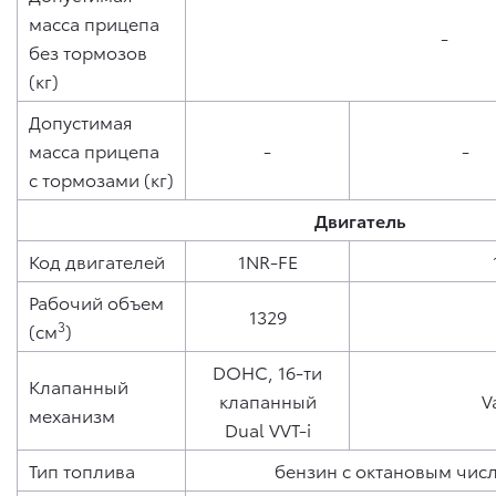
масса прицепа
-
без тормозов
(кг)
Допустимая
масса прицепа
-
-
с тормозами (кг)
Двигатель
Код двигателей
1NR-FE
Рабочий объем
1329
3
(см
)
DOHC, 16-ти
Клапанный
клапанный
V
механизм
Dual VVT-i
Тип топлива
бензин с октановым чис