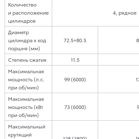
Количество
и расположение
4, рядное
цилиндров
Диаметр
цилиндра x ход
72.5×80.5
8
поршня (мм)
Степень сжатия
11.5
Максимальная
мощность (л.с.
99 (6000)
1
при об/мин)
Максимальная
мощность (кВт
73 (6000)
при об/мин)
Максимальный
крутящий
128 (3800)
1