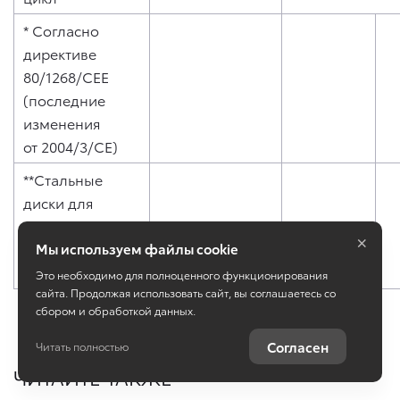
* Согласно
директиве
80/1268/CEE
(последние
изменения
от 2004/3/CE)
**Стальные
диски для
комплектации
×
Комфорт Плюс
Мы используем файлы cookie
и Элеганс
Это необходимо для полноценного функционирования
сайта. Продолжая использовать сайт, вы соглашаетесь со
сбором и обработкой данных.
Согласен
Читать полностью
ЧИТАЙТЕ ТАКЖЕ