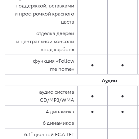
поддержкой, вставками
и прострочкой красного
цвета
отделка дверей
и центральной консоли
«под карбон»
функция «Follow
●
●
me home»
Аудио
аудио система
●
●
CD/MP3/WMA
4 динамика
●
●
6 динамиков
6.1″ цветной EGA TFT