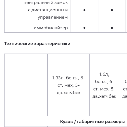
центральный замок
с дистанционным
●
●
управлением
иммобилайзер
●
●
Технические характеристики
1.6л,
1.33л, бенз., 6-
бенз., 6-
б
ст. мех, 5-
ст. мех, 5-
с
дв.хетчбек
дв.хетчбек
дв
Кузов / габаритные размеры